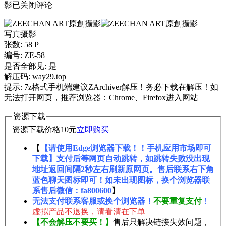
影
已关闭评论
写真摄影
张数: 58 P
编号: ZE-58
是否全部见: 是
解压码: way29.top
提示: 7z格式手机端建议ZArchiver解压！务必下载在解压！如
无法打开网页，推荐浏览器：Chrome、Firefox进入网站
资源下载
资源下载价格
10
元
立即购买
【
【请使用Edge浏览器下载！！手机应用市场即可
下载】支付后等网页自动跳转，如跳转失败没出现
地址返回间隔2秒左右刷新原网页。售后联系右下角
蓝色聊天图标即可！如未出现图标，换个浏览器联
系售后微信：fa800600
】
无法支付联系客服或换个浏览器！
不要重复支付
！
虚拟产品不退换，请看清在下单
【不会解压不要买！】
售后只解决链接失效问题，