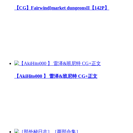
【CG】Fairwind[market dungeonsII【142P】
【AkiHito000 】 雷泽&班尼特 CG+正文