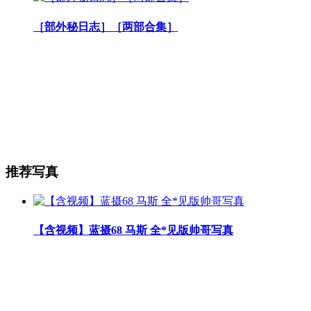
［部外秘日志］［两部合集］
推荐写真
【含视频】蓝摄68 马斯 全*见版帅哥写真