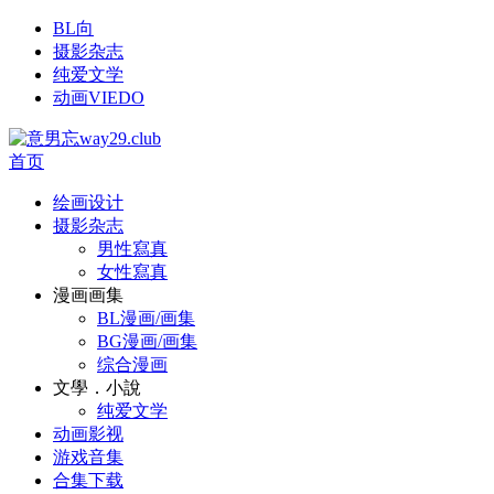
BL向
摄影杂志
纯爱文学
动画VIEDO
首页
绘画设计
摄影杂志
男性寫真
女性寫真
漫画画集
BL漫画/画集
BG漫画/画集
综合漫画
文學．小說
纯爱文学
动画影视
游戏音集
合集下载