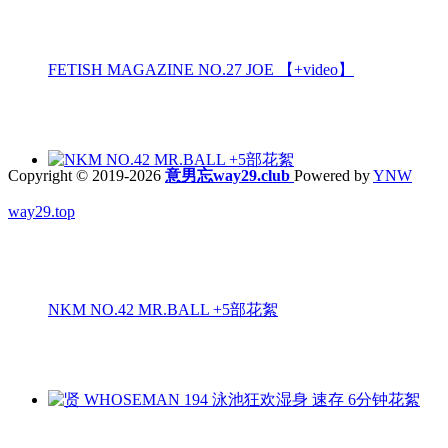
FETISH MAGAZINE NO.27 JOE 【+video】
Copyright © 2019-2026
意男忘way29.club
Powered by
YNW
way29.top
NKM NO.42 MR.BALL +5部花絮