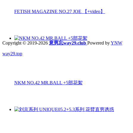
FETISH MAGAZINE NO.27 JOE 【+video】
Copyright © 2019-2026
意男忘way29.club
Powered by
YNW
way29.top
NKM NO.42 MR.BALL +5部花絮