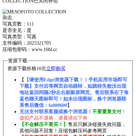
COLLECTION
已关闭评论
杂志
写真页数：111
是否全见：是
写真类型：写真
文件编码：2025321705
压缩包密码：www.16bl.cc
资源下载
资源下载价格
10
元
立即购买
【
【请使用Edge浏览器下载！！手机应用市场即可
下载】支付后等网页自动跳转，如跳转失败没出现
地址返回间隔2秒左右刷新原网页。售后联系右下角
蓝色聊天图标即可！如未出现图标，换个浏览器联
系售后微信：fa800600
】
无法支付联系客服或换个浏览器！
不要重复支付
！
虚拟产品不退换，请看清在下单
【不会解压不要买！】
售后只解决链接失效问题，
其他问题不回复！压缩包解压码参考网页