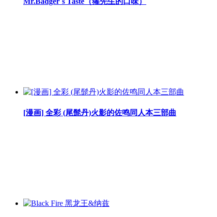
Mr.Badger`s Taste（獾先生的口味）
[漫画] 全彩 (尾髭丹)火影的佐鸣同人本三部曲