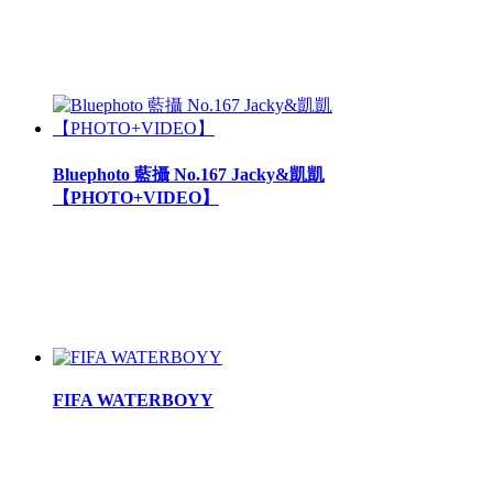
Bluephoto 藍攝 No.167 Jacky&凱凱
【PHOTO+VIDEO】
FIFA WATERBOYY