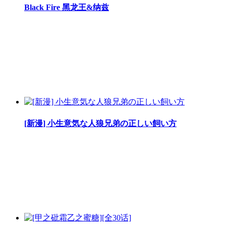
Black Fire 黑龙王&纳兹
[新漫] 小生意気な人狼兄弟の正しい飼い方