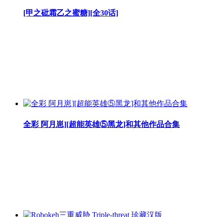
[甲之砒霜乙之蜜糖][全30话]
全彩 阿月崽][超能英雄⑤黑龙]和其他作品合集