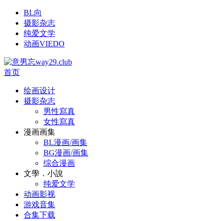
BL向
摄影杂志
纯爱文学
动画VIEDO
首页
绘画设计
摄影杂志
男性寫真
女性寫真
漫画画集
BL漫画/画集
BG漫画/画集
综合漫画
文學．小說
纯爱文学
动画影视
游戏音集
合集下载