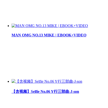
MAN OMG NO.13 MIKE | EBOOK+VIDEO
【含视频】Selfie No.06 Y行三部曲-J-son