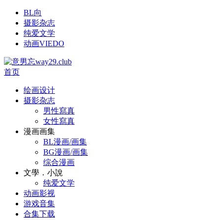
BL向
摄影杂志
纯爱文学
动画VIEDO
首页
绘画设计
摄影杂志
男性寫真
女性寫真
漫画画集
BL漫画/画集
BG漫画/画集
综合漫画
文學．小說
纯爱文学
动画影视
游戏音集
合集下载