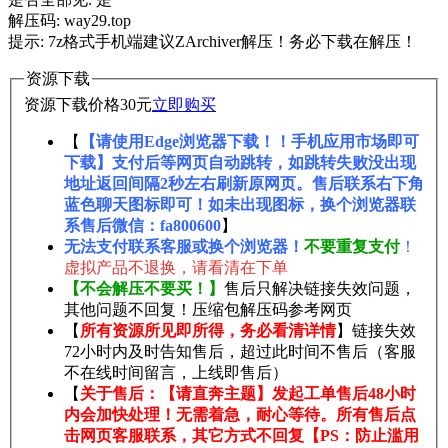
解压码: way29.top
提示: 7z格式手机端建议ZArchiver解压！务必下载在解压！
资源下载
资源下载价格
30
元
立即购买
【
【请使用Edge浏览器下载！！手机应用市场即可
下载】支付后等网页自动跳转，如跳转失败没出现
地址返回间隔2秒左右刷新原网页。售后联系右下角
蓝色聊天图标即可！如未出现图标，换个浏览器联
系售后微信：fa800600
】
无法支付联系客服或换个浏览器！
不要重复支付
！
虚拟产品不退换，请看清在下单
【不会解压不要买！】
售后只解决链接失效问题，
其他问题不回复！压缩包解压码参考网页
【
所有资源所见即所得，务必看清详情
】链接失效
72小时内及时告知售后，超过此时间不售后（客服
不在线时间留言，上线即售后）
【
关于售后：【请直奔主题】发起工单售后48小时
内会加快处理！无需着急，耐心等待。所有售后点
击网页客服联系，其它方式不回复【PS：防止滥用