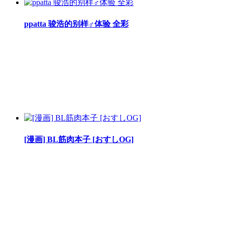
ppatta 骏浩的别样♂体验 全彩
[漫画] BL筋肉本子 [おすしOG]