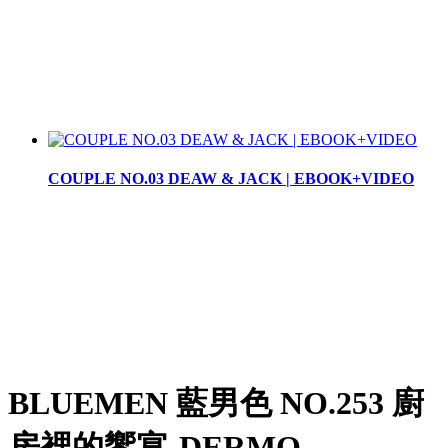
COUPLE NO.03 DEAW & JACK | EBOOK+VIDEO
BLUEMEN 藍男色 NO.253 廚
房裡的饗宴-DERMO