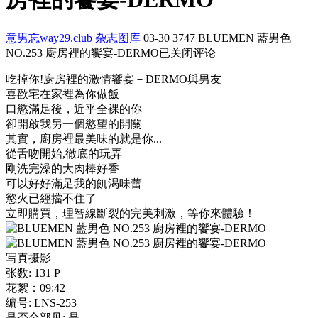
意男忘way29.club
杂志图库
03-30
3747
BLUEMEN 藍男色
NO.253 廚房裡的饗宴-DERMO
已关闭评论
吃掉你!廚房裡的激情饗宴－DERMO與男友
喜歡宅在家裡為你做飯
口慾滿足後，近乎全裸的你
卻開啟我另一個慾望的開關
其實，廚房裡最美味的就是你...
從舌吻開始,徹底的玩弄
剛洗完澡的大肉棒好香
可以好好滿足我的飢渴味蕾
慾火已經擋不住了
立即購買，理智線斷裂的完美刺激，等你來體驗！
写真摄影
张数: 131 P
花絮：09:42
编号: LNS-253
是否全部见: 是