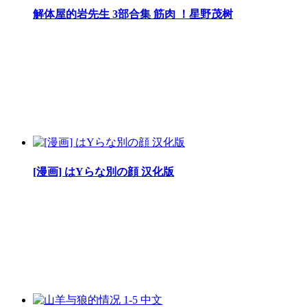
解体屋的岩先生 3部合集 筋肉 ！星野茂树
[漫画] はYらな別の顔 汉化版