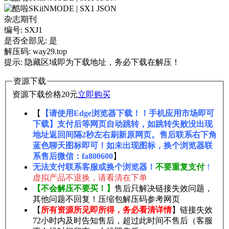
杂志期刊
编号: SXJ1
是否全部见: 是
解压码: way29.top
提示: 隐藏区域即为下载地址，务必下载在解压！
资源下载
资源下载价格
20
元
立即购买
【
【请使用Edge浏览器下载！！手机应用市场即可
下载】支付后等网页自动跳转，如跳转失败没出现
地址返回间隔2秒左右刷新原网页。售后联系右下角
蓝色聊天图标即可！如未出现图标，换个浏览器联
系售后微信：fa800600
】
无法支付联系客服或换个浏览器！
不要重复支付
！
虚拟产品不退换，请看清在下单
【不会解压不要买！】
售后只解决链接失效问题，
其他问题不回复！压缩包解压码参考网页
【
所有资源所见即所得，务必看清详情
】链接失效
72小时内及时告知售后，超过此时间不售后（客服