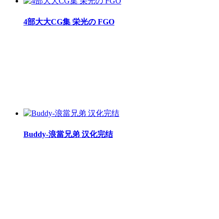
4部大大CG集 栄光の FGO
Buddy-浪當兄弟 汉化完结