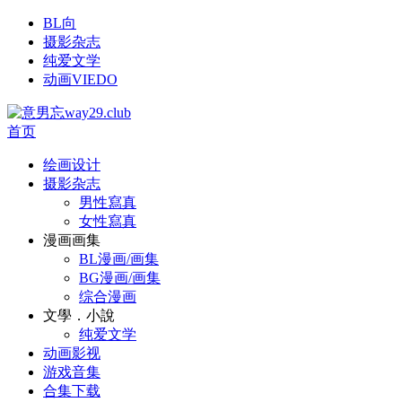
BL向
摄影杂志
纯爱文学
动画VIEDO
首页
绘画设计
摄影杂志
男性寫真
女性寫真
漫画画集
BL漫画/画集
BG漫画/画集
综合漫画
文學．小說
纯爱文学
动画影视
游戏音集
合集下载