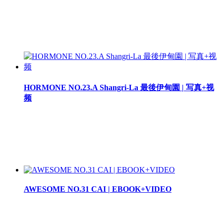
HORMONE NO.23.A Shangri-La 最後伊甸園 | 写真+视
频
AWESOME NO.31 CAI | EBOOK+VIDEO