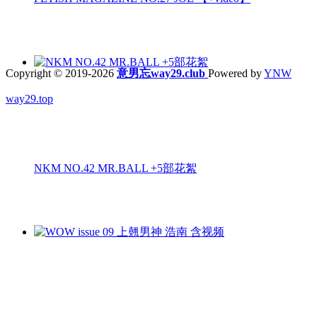
Copyright © 2019-2026
意男忘way29.club
Powered by
YNW
way29.top
NKM NO.42 MR.BALL +5部花絮