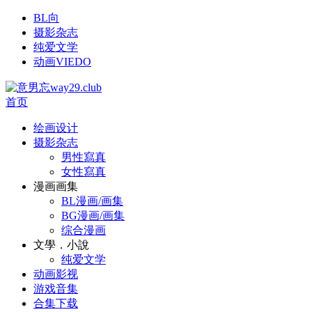
BL向
摄影杂志
纯爱文学
动画VIEDO
首页
绘画设计
摄影杂志
男性寫真
女性寫真
漫画画集
BL漫画/画集
BG漫画/画集
综合漫画
文學．小說
纯爱文学
动画影视
游戏音集
合集下载