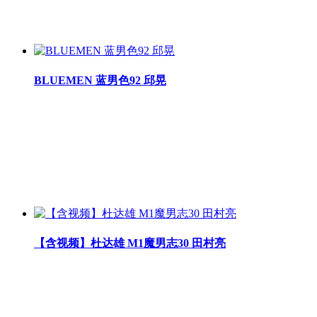
BLUEMEN 蓝男色92 邱晃
【含视频】杜达雄 M1魔男志30 田村亮