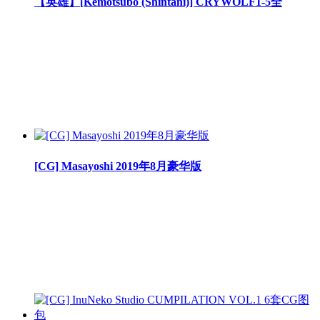
【英雄】[Kemotsubo (Shintani)] CRYWOLF1-5全
[CG] Masayoshi 2019年8月豪华版