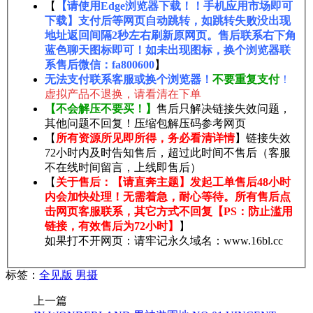
【
【请使用Edge浏览器下载！！手机应用市场即可
下载】支付后等网页自动跳转，如跳转失败没出现
地址返回间隔2秒左右刷新原网页。售后联系右下角
蓝色聊天图标即可！如未出现图标，换个浏览器联
系售后微信：fa800600
】
无法支付联系客服或换个浏览器！
不要重复支付
！
虚拟产品不退换，请看清在下单
【不会解压不要买！】
售后只解决链接失效问题，
其他问题不回复！压缩包解压码参考网页
【
所有资源所见即所得，务必看清详情
】链接失效
72小时内及时告知售后，超过此时间不售后（客服
不在线时间留言，上线即售后）
【
关于售后：【请直奔主题】发起工单售后48小时
内会加快处理！无需着急，耐心等待。所有售后点
击网页客服联系，其它方式不回复【PS：防止滥用
链接，有效售后为72小时】
】
如果打不开网页：请牢记永久域名：www.16bl.cc
标签：
全见版
男摄
上一篇