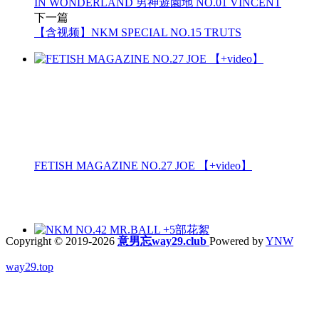
IN WONDERLAND 男神遊園地 NO.01 VINCENT
下一篇
【含视频】NKM SPECIAL NO.15 TRUTS
FETISH MAGAZINE NO.27 JOE 【+video】
Copyright © 2019-2026
意男忘way29.club
Powered by
YNW
way29.top