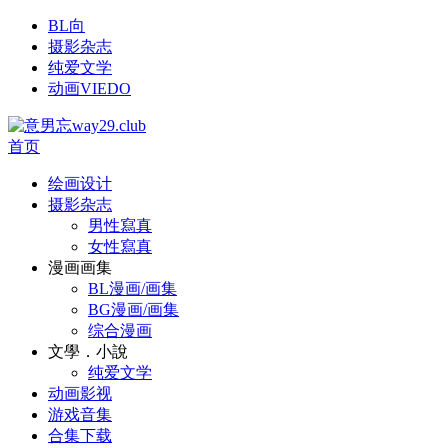
BL向
摄影杂志
纯爱文学
动画VIEDO
首页
绘画设计
摄影杂志
男性寫真
女性寫真
漫画画集
BL漫画/画集
BG漫画/画集
综合漫画
文學．小說
纯爱文学
动画影视
游戏音集
合集下载