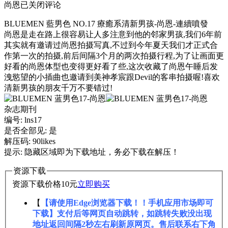
尚恩
已关闭评论
BLUEMEN 藍男色 NO.17 療癒系清新男孩-尚恩-連續噴發
尚恩是走在路上很容易让人多注意到他的邻家男孩,我们6年前
其实就有邀请过尚恩拍摄写真,不过到今年夏天我们才正式合
作第一次的拍摄,前后间隔3个月的两次拍摄行程,为了让画面更
好看的尚恩体型也变得更好看了些,这次收藏了尚恩午睡后发
洩慾望的小插曲也邀请到美神孝宸跟Devil的客串拍摄喔!喜欢
清新男孩的朋友千万不要错过!
杂志期刊
编号: lns17
是否全部见: 是
解压码: 90likes
提示: 隐藏区域即为下载地址，务必下载在解压！
资源下载
资源下载价格
10
元
立即购买
【
【请使用Edge浏览器下载！！手机应用市场即可
下载】支付后等网页自动跳转，如跳转失败没出现
地址返回间隔2秒左右刷新原网页。售后联系右下角