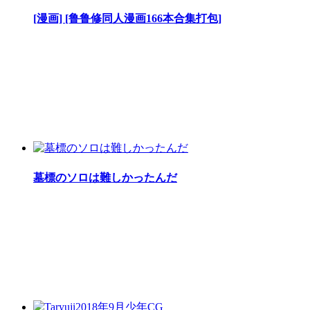
[漫画] [鲁鲁修同人漫画166本合集打包]
墓標のソロは難しかったんだ