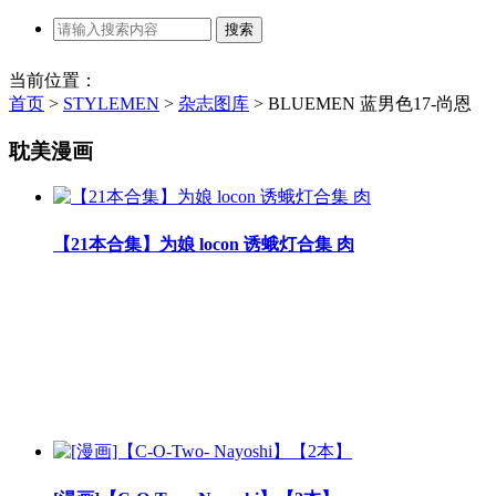
当前位置：
首页
>
STYLEMEN
>
杂志图库
>
BLUEMEN 蓝男色17-尚恩
耽美漫画
【21本合集】为娘 locon 诱蛾灯合集 肉