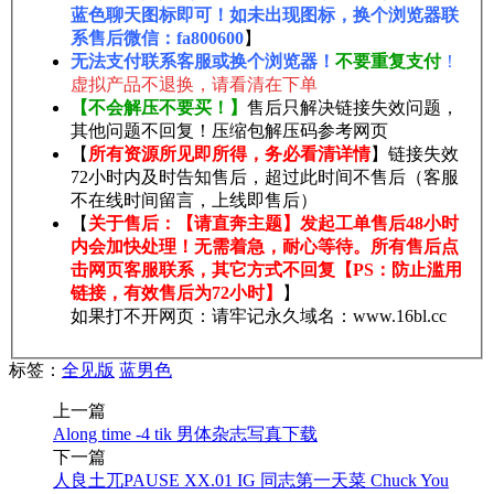
蓝色聊天图标即可！如未出现图标，换个浏览器联
系售后微信：fa800600
】
无法支付联系客服或换个浏览器！
不要重复支付
！
虚拟产品不退换，请看清在下单
【不会解压不要买！】
售后只解决链接失效问题，
其他问题不回复！压缩包解压码参考网页
【
所有资源所见即所得，务必看清详情
】链接失效
72小时内及时告知售后，超过此时间不售后（客服
不在线时间留言，上线即售后）
【
关于售后：【请直奔主题】发起工单售后48小时
内会加快处理！无需着急，耐心等待。所有售后点
击网页客服联系，其它方式不回复【PS：防止滥用
链接，有效售后为72小时】
】
如果打不开网页：请牢记永久域名：www.16bl.cc
标签：
全见版
蓝男色
上一篇
Along time -4 tik 男体杂志写真下载
下一篇
人良土兀PAUSE XX.01 IG 同志第一天菜 Chuck You