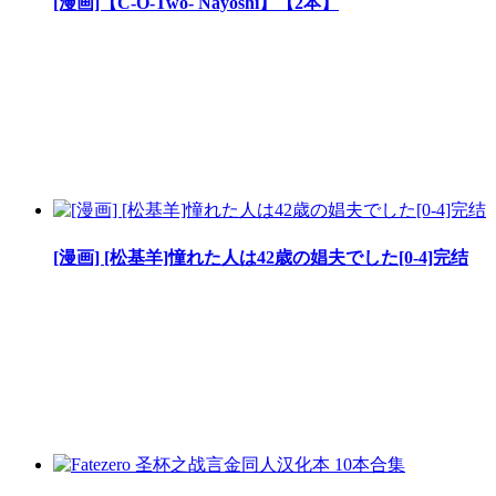
[漫画]【C-O-Two- Nayoshi】【2本】
[漫画] [松基羊]憧れた人は42歳の娼夫でした[0-4]完结