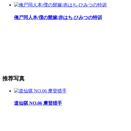
俺尸同人本/僕の髭嫁/赤はち-ひみつの特训
推荐写真
道仙骐 NO.06 摩登猎手