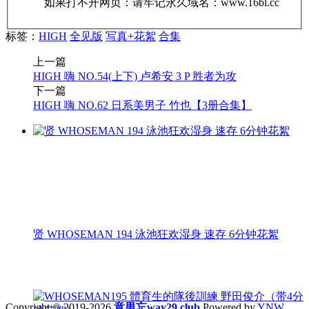
如果打不开网页：请牢记永久域名：www.16bl.cc
标签：
HIGH
全见版
写真+花絮
合集
上一篇
HIGH 嗨 NO.54(上下) 卢希安 3 P 胜者为攻
下一篇
HIGH 嗨 NO.62 日系美男子 竹也【3册合集】
贤 WHOSEMAN 194 泳池狂欢湿身 速存 6分钟花絮
Copyright © 2019-2026
意男忘way29.club
Powered by
YNW