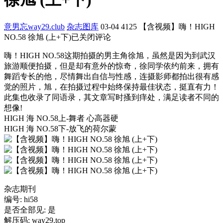
意男忘way29.club
杂志图库
03-04
4125
【含视频】嗨！HIGH
NO.58 徐旭 (上+下)
已关闭评论
嗨！HIGH NO.58这期拍摄的男主角徐旭，虽然是因为到武汉
旅游顺便拍摄，但是却有意外的惊奇，徐同学依约前来，拥有
舞蹈专长的他，尽情舞出自信与性感，连摄影师都拍出很有感
觉的照片，旭，在拍摄过程中始终保持最佳状态，挺直有力！
此集也收录了同语录，其文章写时搔到痒处，满足读者不同的
想像!
HIGH 海 NO.58上-舞者 心高器硬
HIGH 海 NO.58下-放飞的荷尔蒙
杂志期刊
编号: hi58
是否全部见: 是
解压码: way29.top