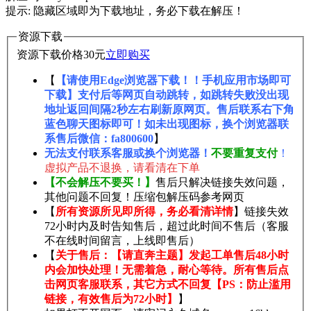
提示: 隐藏区域即为下载地址，务必下载在解压！
资源下载
资源下载价格
30
元
立即购买
【
【请使用Edge浏览器下载！！手机应用市场即可
下载】支付后等网页自动跳转，如跳转失败没出现
地址返回间隔2秒左右刷新原网页。售后联系右下角
蓝色聊天图标即可！如未出现图标，换个浏览器联
系售后微信：fa800600
】
无法支付联系客服或换个浏览器！
不要重复支付
！
虚拟产品不退换，请看清在下单
【不会解压不要买！】
售后只解决链接失效问题，
其他问题不回复！压缩包解压码参考网页
【
所有资源所见即所得，务必看清详情
】链接失效
72小时内及时告知售后，超过此时间不售后（客服
不在线时间留言，上线即售后）
【
关于售后：【请直奔主题】发起工单售后48小时
内会加快处理！无需着急，耐心等待。所有售后点
击网页客服联系，其它方式不回复【PS：防止滥用
链接，有效售后为72小时】
】