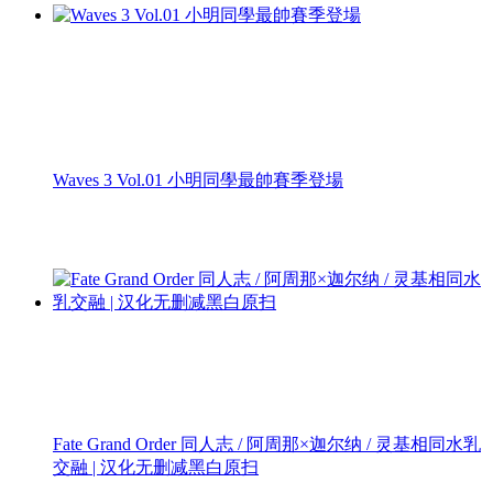
Waves 3 Vol.01 小明同學最帥賽季登場
Fate Grand Order 同人志 / 阿周那×迦尔纳 / 灵基相同水乳
交融 | 汉化无删减黑白原扫