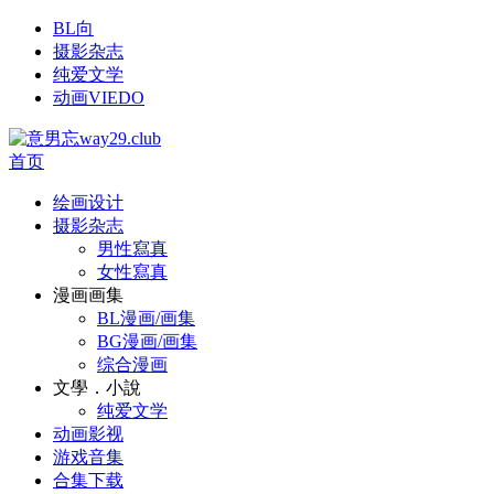
BL向
摄影杂志
纯爱文学
动画VIEDO
首页
绘画设计
摄影杂志
男性寫真
女性寫真
漫画画集
BL漫画/画集
BG漫画/画集
综合漫画
文學．小說
纯爱文学
动画影视
游戏音集
合集下载