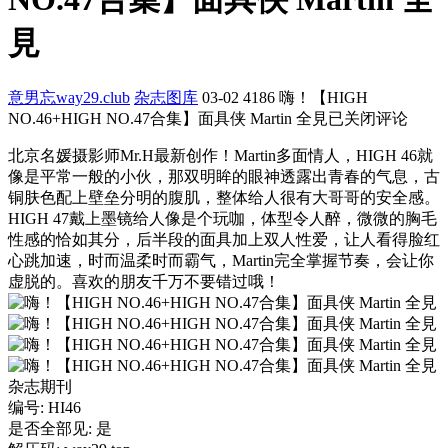
見
意男忘way29.club
杂志图库
03-02
4186
嗨！【HIGH
NO.46+HIGH NO.47合集】面具侠 Martin 全見
已关闭评论
北京名媛摄影师Mr.H最新创作！Martin多面情人，HIGH 46就
像是平常一般的小伙，那双明眸的眼神透露出青春的气息，古
铜肤色配上壁垒分明的腹肌，整体给人很有大哥哥的安全感。
HIGH 47戴上墨镜给人像是个玩咖，体型令人醉，微微的胸毛
性感的恰如其分，后半段的面具加上双人性爱，让人看得脸红
心跳加速，时而温柔时而霸气，Martin完全掌握节奏，会让你
虚脱的。喜欢的朋友千万不要错过哦！
杂志期刊
编号: HI46
是否全部见: 是