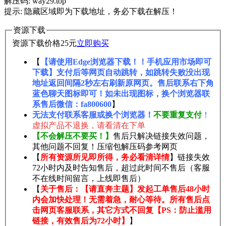
解压码: way29.top
提示: 隐藏区域即为下载地址，务必下载在解压！
资源下载
资源下载价格
25
元
立即购买
【
【请使用Edge浏览器下载！！手机应用市场即可
下载】支付后等网页自动跳转，如跳转失败没出现
地址返回间隔2秒左右刷新原网页。售后联系右下角
蓝色聊天图标即可！如未出现图标，换个浏览器联
系售后微信：fa800600
】
无法支付联系客服或换个浏览器！
不要重复支付
！
虚拟产品不退换，请看清在下单
【不会解压不要买！】
售后只解决链接失效问题，
其他问题不回复！压缩包解压码参考网页
【
所有资源所见即所得，务必看清详情
】链接失效
72小时内及时告知售后，超过此时间不售后（客服
不在线时间留言，上线即售后）
【
关于售后：【请直奔主题】发起工单售后48小时
内会加快处理！无需着急，耐心等待。所有售后点
击网页客服联系，其它方式不回复【PS：防止滥用
链接，有效售后为72小时】
】