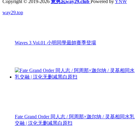
Copyright © 2019-2026
意男忘way29.club
Powered by
YNW
way29.top
Waves 3 Vol.01 小明同學最帥賽季登場
Fate Grand Order 同人志 / 阿周那×迦尔纳 / 灵基相同水乳
交融 | 汉化无删减黑白原扫