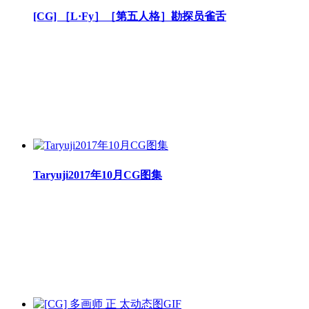
[CG] ［L·Fy］［第五人格］勘探员雀舌
Taryuji2017年10月CG图集