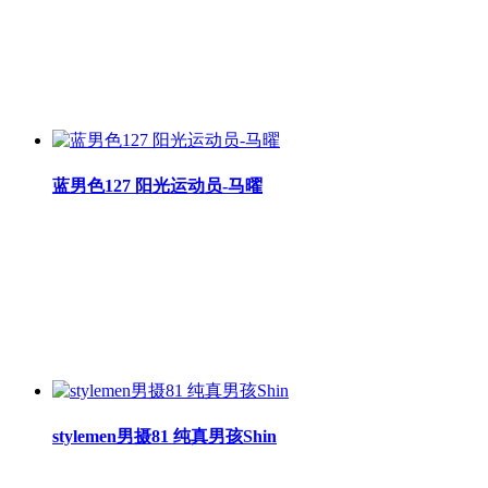
蓝男色127 阳光运动员-马曜
stylemen男摄81 纯真男孩Shin