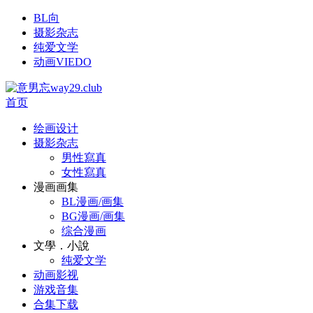
BL向
摄影杂志
纯爱文学
动画VIEDO
首页
绘画设计
摄影杂志
男性寫真
女性寫真
漫画画集
BL漫画/画集
BG漫画/画集
综合漫画
文學．小說
纯爱文学
动画影视
游戏音集
合集下载