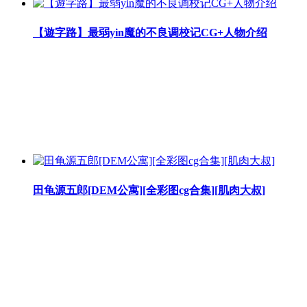
【遊字路】最弱yin魔的不良调校记CG+人物介绍
田龟源五郎[DEM公寓][全彩图cg合集][肌肉大叔]