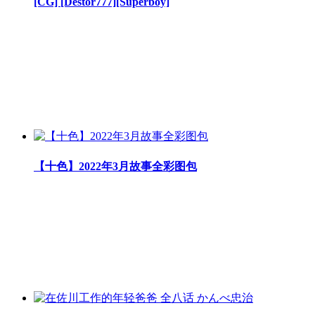
[CG] [Destor777][Superboy]
【十色】2022年3月故事全彩图包