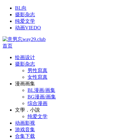
BL向
摄影杂志
纯爱文学
动画VIEDO
首页
绘画设计
摄影杂志
男性寫真
女性寫真
漫画画集
BL漫画/画集
BG漫画/画集
综合漫画
文學．小說
纯爱文学
动画影视
游戏音集
合集下载