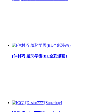
[仲村巧]羞恥学園(BL全彩漫画）