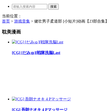
当前位置：
首页
>
游戏音集
>
健壮男子柔道部 [小短片]动画【23部合集】
耽美漫画
[CG] [だみゅ][戦隊洗脳Last
[CG] 吾朗ナオキ 4 Pマッサージ