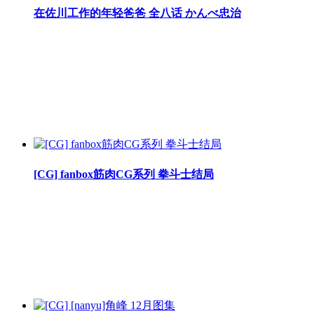
在佐川工作的年轻爸爸 全八话 かんべ忠治
[CG] fanbox筋肉CG系列 拳斗士结局