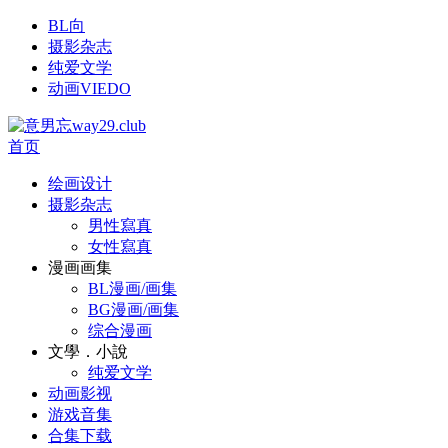
BL向
摄影杂志
纯爱文学
动画VIEDO
首页
绘画设计
摄影杂志
男性寫真
女性寫真
漫画画集
BL漫画/画集
BG漫画/画集
综合漫画
文學．小說
纯爱文学
动画影视
游戏音集
合集下载