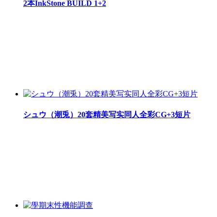
2本InkStone BUILD 1+2
シュウ（潮兎）20套精美写实同人全彩CG+3短片