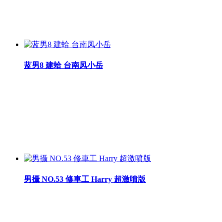
蓝男8 建蛤 台南凤小岳
男攝 NO.53 修車工 Harry 超激噴版