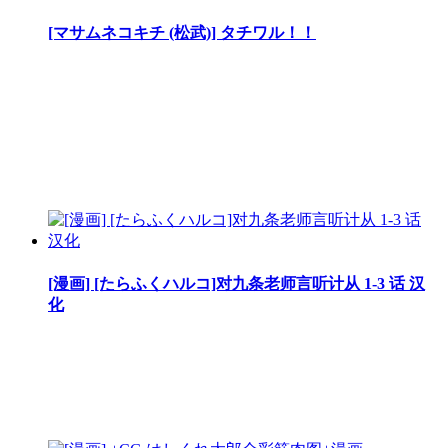
[マサムネコキチ (松武)] タチワル！！
[漫画] [たらふくハルコ]对九条老师言听计从 1-3 话 汉
化