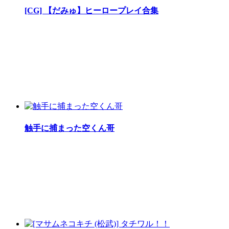
[CG] 【だみゅ】ヒーロープレイ合集
触手に捕まった空くん哥