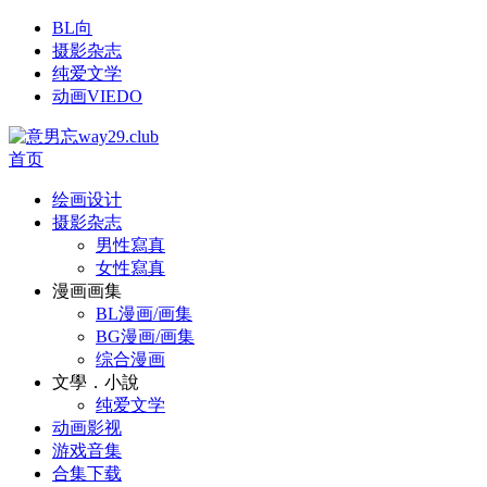
BL向
摄影杂志
纯爱文学
动画VIEDO
首页
绘画设计
摄影杂志
男性寫真
女性寫真
漫画画集
BL漫画/画集
BG漫画/画集
综合漫画
文學．小說
纯爱文学
动画影视
游戏音集
合集下载