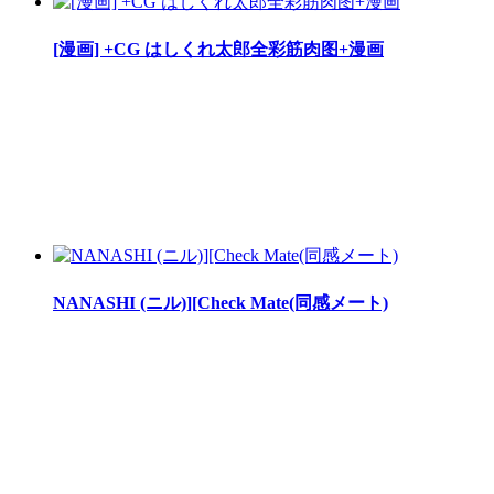
[漫画] +CG はしくれ太郎全彩筋肉图+漫画
NANASHI (ニル)][Check Mate(同感メート)