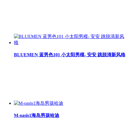
BLUEMEN 蓝男色101 小太阳男模- 安安 跳脱清新风格
M-oasis1海岛男孩哈迪