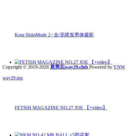
Kora SkiinMode 2 | 全/见喷发男体摄影
Copyright © 2019-2026
意男忘way29.club
Powered by
YNW
way29.top
FETISH MAGAZINE NO.27 JOE 【+video】