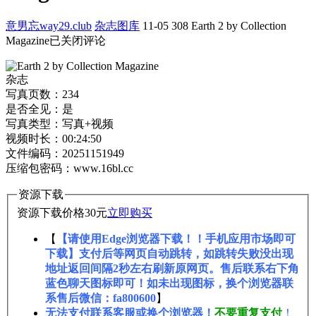
意男忘way29.club
杂志图库
11-05
308
Earth 2 by Collection
Magazine
已关闭评论
杂志
写真页数：234
是否全见：是
写真类型：写真+视频
视频时长：00:24:50
文件编码：20251151949
压缩包密码：www.16bl.cc
资源下载
资源下载价格
30
元
立即购买
【
【请使用Edge浏览器下载！！手机应用市场即可
下载】支付后等网页自动跳转，如跳转失败没出现
地址返回间隔2秒左右刷新原网页。售后联系右下角
蓝色聊天图标即可！如未出现图标，换个浏览器联
系售后微信：fa800600
】
无法支付联系客服或换个浏览器！
不要重复支付
！