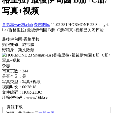
写真+视频
意男忘way29.club
杂志图库
11-02
381
HORMONE 23 Shangri-
La (香格里拉) 最後伊甸園 B册+C册/写真+视频
已关闭评论
最後伊甸園-香格里拉
奶狼雙修、純欲臉
野狼身、斯文敗類
杂志
写真页数：244
是否全见：是
写真类型：写真+视频
视频时长：00:28:18
文件编码：HOR-23BC
压缩包密码：www.16bl.cc
资源下载