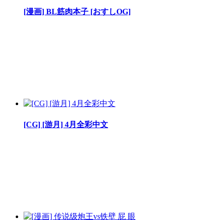
[漫画] BL筋肉本子 [おすしOG]
[CG] [游月] 4月全彩中文