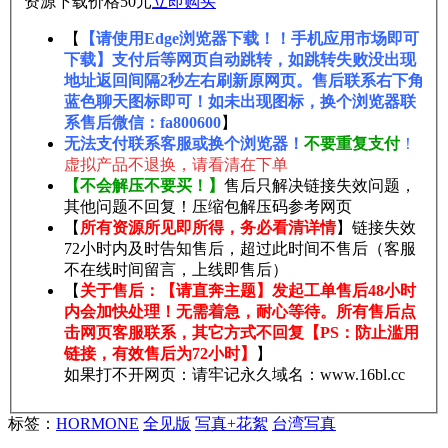
资源下载价格
50
元
立即购买
【
【请使用Edge浏览器下载！！手机应用市场即可
下载】支付后等网页自动跳转，如跳转失败没出现
地址返回间隔2秒左右刷新原网页。售后联系右下角
蓝色聊天图标即可！如未出现图标，换个浏览器联
系售后微信：fa800600
】
无法支付联系客服或换个浏览器！
不要重复支付
！
虚拟产品不退换，请看清在下单
【不会解压不要买！】
售后只解决链接失效问题，
其他问题不回复！压缩包解压码参考网页
【
所有资源所见即所得，务必看清详情
】链接失效
72小时内及时告知售后，超过此时间不售后（客服
不在线时间留言，上线即售后）
【
关于售后：【请直奔主题】发起工单售后48小时
内会加快处理！无需着急，耐心等待。所有售后点
击网页客服联系，其它方式不回复【PS：防止滥用
链接，有效售后为72小时】
】
如果打不开网页：请牢记永久域名：www.16bl.cc
标签：
HORMONE
全见版
写真+花絮
台湾写真