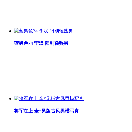
蓝男色74 李汉 阳刚轻熟男
将军在上 全*见版古风男模写真