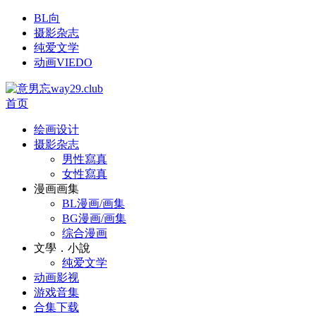
BL向
摄影杂志
纯爱文学
动画VIEDO
首页
绘画设计
摄影杂志
男性寫真
女性寫真
漫画画集
BL漫画/画集
BG漫画/画集
综合漫画
文學．小說
纯爱文学
动画影视
游戏音集
合集下载