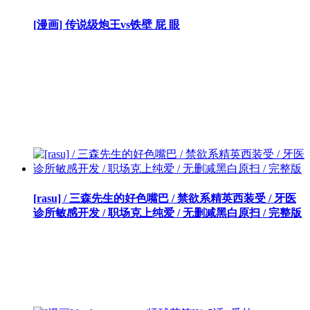
[漫画] 传说级炮王vs铁壁 屁 眼
[rasu] / 三森先生的好色嘴巴 / 禁欲系精英西装受 / 牙医
诊所敏感开发 / 职场克上纯爱 / 无删减黑白原扫 / 完整版