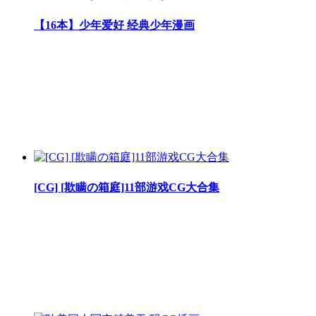
【16本】少年爱好 经典少年漫画
[CG] [欺瞒の箱庭]11部游戏CG大合集