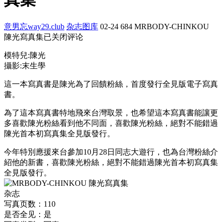
意男忘way29.club
杂志图库
02-24
684
MRBODY-CHINKOU
陳光寫真集
已关闭评论
模特兒:陳光
攝影:末生學
這一本寫真書是陳光為了回饋粉絲，首度發行全見版電子寫真
書。
為了這本寫真書特地飛來台灣取景，也希望這本寫真書能讓更
多喜歡陳光粉絲看到他不同面，喜歡陳光粉絲，絕對不能錯過
陳光首本初寫真集全見版發行。
今年特別應援來台參加10月28日同志大遊行，也為台灣粉絲介
紹他的新書，喜歡陳光粉絲，絕對不能錯過陳光首本初寫真集
全見版發行。
杂志
写真页数：110
是否全见：是