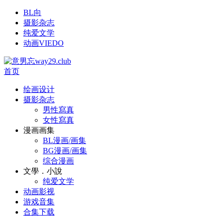
BL向
摄影杂志
纯爱文学
动画VIEDO
首页
绘画设计
摄影杂志
男性寫真
女性寫真
漫画画集
BL漫画/画集
BG漫画/画集
综合漫画
文學．小說
纯爱文学
动画影视
游戏音集
合集下载