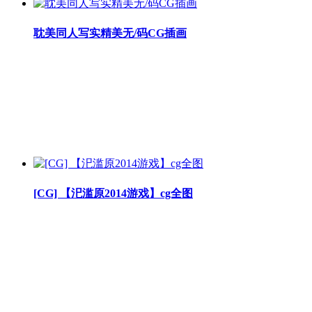
耽美同人写实精美无/码CG插画
[CG] 【汜滥原2014游戏】cg全图