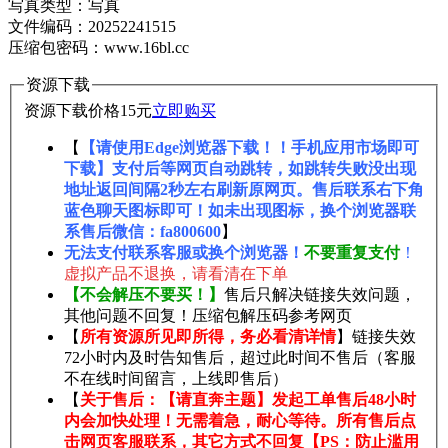
写真类型：写真
文件编码：20252241515
压缩包密码：www.16bl.cc
资源下载
资源下载价格
15
元
立即购买
【
【请使用Edge浏览器下载！！手机应用市场即可
下载】支付后等网页自动跳转，如跳转失败没出现
地址返回间隔2秒左右刷新原网页。售后联系右下角
蓝色聊天图标即可！如未出现图标，换个浏览器联
系售后微信：fa800600
】
无法支付联系客服或换个浏览器！
不要重复支付
！
虚拟产品不退换，请看清在下单
【不会解压不要买！】
售后只解决链接失效问题，
其他问题不回复！压缩包解压码参考网页
【
所有资源所见即所得，务必看清详情
】链接失效
72小时内及时告知售后，超过此时间不售后（客服
不在线时间留言，上线即售后）
【
关于售后：【请直奔主题】发起工单售后48小时
内会加快处理！无需着急，耐心等待。所有售后点
击网页客服联系，其它方式不回复【PS：防止滥用