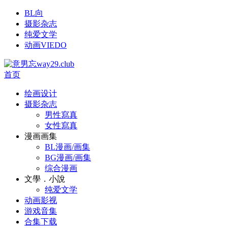
BL向
摄影杂志
纯爱文学
动画VIEDO
首页
绘画设计
摄影杂志
男性寫真
女性寫真
漫画画集
BL漫画/画集
BG漫画/画集
综合漫画
文學．小說
纯爱文学
动画影视
游戏音集
合集下载