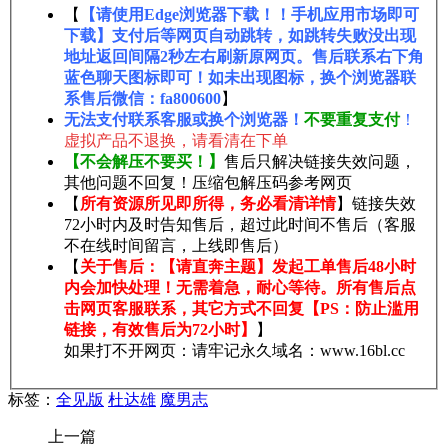
【
【请使用Edge浏览器下载！！手机应用市场即可
下载】支付后等网页自动跳转，如跳转失败没出现
地址返回间隔2秒左右刷新原网页。售后联系右下角
蓝色聊天图标即可！如未出现图标，换个浏览器联
系售后微信：fa800600
】
无法支付联系客服或换个浏览器！
不要重复支付
！
虚拟产品不退换，请看清在下单
【不会解压不要买！】
售后只解决链接失效问题，
其他问题不回复！压缩包解压码参考网页
【
所有资源所见即所得，务必看清详情
】链接失效
72小时内及时告知售后，超过此时间不售后（客服
不在线时间留言，上线即售后）
【
关于售后：【请直奔主题】发起工单售后48小时
内会加快处理！无需着急，耐心等待。所有售后点
击网页客服联系，其它方式不回复【PS：防止滥用
链接，有效售后为72小时】
】
如果打不开网页：请牢记永久域名：www.16bl.cc
标签：
全见版
杜达雄
魔男志
上一篇