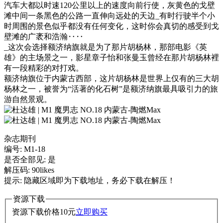
汽车大都以时速120公里以上的速度向前行使，灰黄色的戈壁
滩中间一条黑色的公路一直伸向远处的天边_有时行驶半个小
时周围的景色似乎都没有任何变化，这时你会真切的感受到戈
壁滩的广袤和浩瀚‥‥
_这次会选择额济纳旗就是为了那片胡杨林，那部电影《英
雄》的主场景之一，影星章子怡和张曼玉曾经在那片胡杨林裡
有一段精彩的对打戏。
额济纳旗位于内蒙古西部，这片胡杨林是世界上仅有的三大胡
杨林之一，被誉为“活著的化石树”是额济纳旗最具吸引力的旅
游自然景观。
杂志期刊
编号: M1-18
是否全部见: 是
解压码: 90likes
提示: 隐藏区域即为下载地址，务必下载在解压！
资源下载
资源下载价格
10
元
立即购买