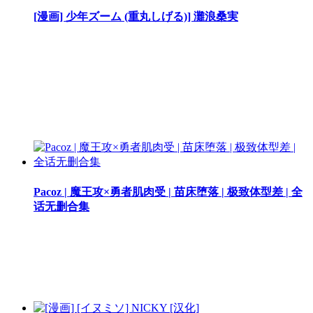
[漫画] 少年ズーム (重丸しげる)] 灘浪桑実
Pacoz | 魔王攻×勇者肌肉受 | 苗床堕落 | 极致体型差 | 全
话无删合集