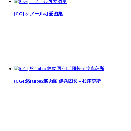
[CG] ケノール可爱图集
[CG] 悠fanbox筋肉图 佣兵团长＋拉库萨斯