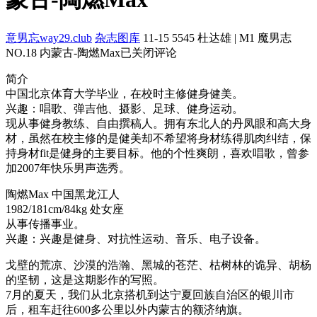
意男忘way29.club
杂志图库
11-15
5545
杜达雄 | M1 魔男志
NO.18 内蒙古-陶燃Max
已关闭评论
简介
中国北京体育大学毕业，在校时主修健身健美。
兴趣：唱歌、弹吉他、摄影、足球、健身运动。
现从事健身教练、自由撰稿人。拥有东北人的丹凤眼和高大身
材，虽然在校主修的是健美却不希望将身材练得肌肉纠结，保
持身材fit是健身的主要目标。他的个性爽朗，喜欢唱歌，曾参
加2007年快乐男声选秀。
陶燃Max 中国黑龙江人
1982/181cm/84kg 处女座
从事传播事业。
兴趣：兴趣是健身、对抗性运动、音乐、电子设备。
戈壁的荒凉、沙漠的浩瀚、黑城的苍茫、枯树林的诡异、胡杨
的坚韧，这是这期影作的写照。
7月的夏天，我们从北京搭机到达宁夏回族自治区的银川市
后，租车赶往600多公里以外内蒙古的额济纳旗。