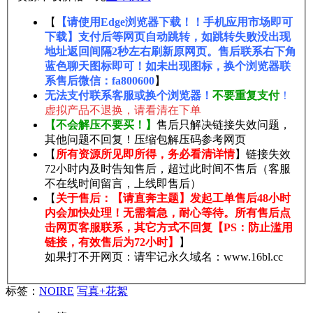
【
【请使用Edge浏览器下载！！手机应用市场即可
下载】支付后等网页自动跳转，如跳转失败没出现
地址返回间隔2秒左右刷新原网页。售后联系右下角
蓝色聊天图标即可！如未出现图标，换个浏览器联
系售后微信：fa800600
】
无法支付联系客服或换个浏览器！
不要重复支付
！
虚拟产品不退换，请看清在下单
【不会解压不要买！】
售后只解决链接失效问题，
其他问题不回复！压缩包解压码参考网页
【
所有资源所见即所得，务必看清详情
】链接失效
72小时内及时告知售后，超过此时间不售后（客服
不在线时间留言，上线即售后）
【
关于售后：【请直奔主题】发起工单售后48小时
内会加快处理！无需着急，耐心等待。所有售后点
击网页客服联系，其它方式不回复【PS：防止滥用
链接，有效售后为72小时】
】
如果打不开网页：请牢记永久域名：www.16bl.cc
标签：
NOIRE
写真+花絮