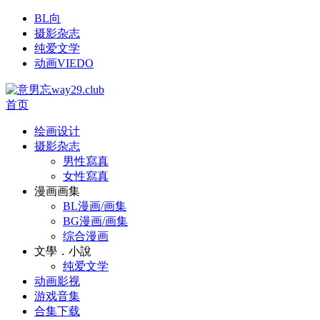
BL向
摄影杂志
纯爱文学
动画VIEDO
首页
绘画设计
摄影杂志
男性寫真
女性寫真
漫画画集
BL漫画/画集
BG漫画/画集
综合漫画
文學．小說
纯爱文学
动画影视
游戏音集
合集下载