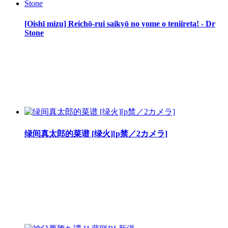
[Oishī mizu] Reichō-rui saikyō no yome o teniireta! - Dr
Stone
绿间真太郎的菜谱 [绿火][p禁／2カメラ]