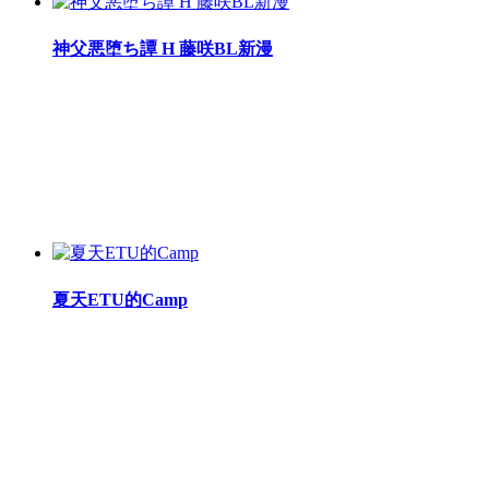
神父悪堕ち譚 H 藤咲BL新漫
夏天ETU的Camp