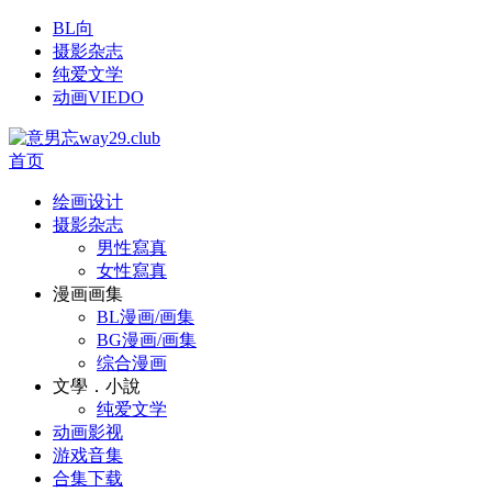
BL向
摄影杂志
纯爱文学
动画VIEDO
首页
绘画设计
摄影杂志
男性寫真
女性寫真
漫画画集
BL漫画/画集
BG漫画/画集
综合漫画
文學．小說
纯爱文学
动画影视
游戏音集
合集下载