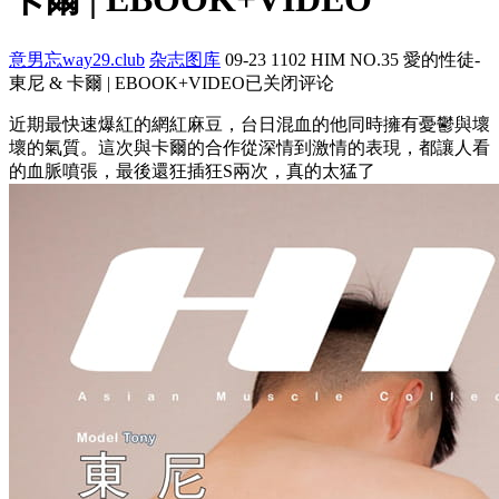
意男忘way29.club
杂志图库
09-23
1102
HIM NO.35 愛的性徒-
東尼 & 卡爾 | EBOOK+VIDEO
已关闭评论
近期最快速爆紅的網紅麻豆，台日混血的他同時擁有憂鬱與壞
壞的氣質。這次與卡爾的合作從深情到激情的表現，都讓人看
的血脈噴張，最後還狂插狂S兩次，真的太猛了