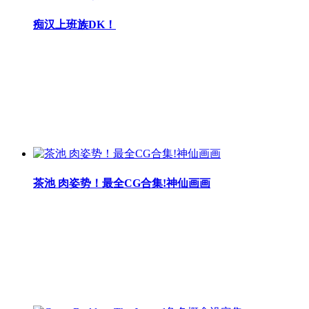
痴汉上班族DK！
茶池 肉姿势！最全CG合集!神仙画画