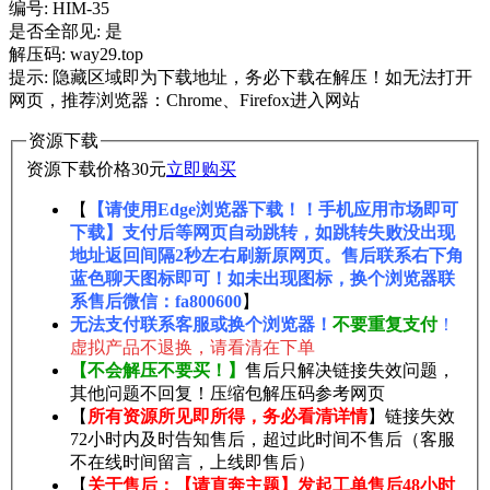
编号: HIM-35
是否全部见: 是
解压码: way29.top
提示: 隐藏区域即为下载地址，务必下载在解压！如无法打开
网页，推荐浏览器：Chrome、Firefox进入网站
资源下载
资源下载价格
30
元
立即购买
【
【请使用Edge浏览器下载！！手机应用市场即可
下载】支付后等网页自动跳转，如跳转失败没出现
地址返回间隔2秒左右刷新原网页。售后联系右下角
蓝色聊天图标即可！如未出现图标，换个浏览器联
系售后微信：fa800600
】
无法支付联系客服或换个浏览器！
不要重复支付
！
虚拟产品不退换，请看清在下单
【不会解压不要买！】
售后只解决链接失效问题，
其他问题不回复！压缩包解压码参考网页
【
所有资源所见即所得，务必看清详情
】链接失效
72小时内及时告知售后，超过此时间不售后（客服
不在线时间留言，上线即售后）
【
关于售后：【请直奔主题】发起工单售后48小时