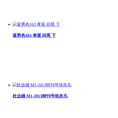
蓝男色163 孝宸 邱晃 下
杜达雄 M1-2013特刊号张亦凡