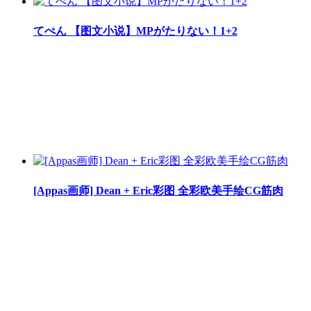
てぺん 【图文小说】MPがたりない！1+2
[Appas画师] Dean + Eric彩图 全彩欧美手绘CG筋肉