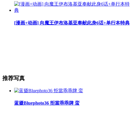
[漫画+动画] 向魔王伊布洛基亚奉献此身6话+单行本特典
推荐写真
蓝摄Bluephoto36 拒當乖乖牌 蛮