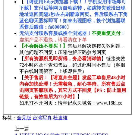
【
【请使用Edge浏览器下载！！手机应用市场即可
下载】支付后等网页自动跳转，如跳转失败没出现
地址返回间隔2秒左右刷新原网页。售后联系右下角
蓝色聊天图标即可！如未出现图标，换个浏览器联
系售后微信：fa800600
】
无法支付联系客服或换个浏览器！
不要重复支付
！
虚拟产品不退换，请看清在下单
【不会解压不要买！】
售后只解决链接失效问题，
其他问题不回复！压缩包解压码参考网页
【
所有资源所见即所得，务必看清详情
】链接失效
72小时内及时告知售后，超过此时间不售后（客服
不在线时间留言，上线即售后）
【
关于售后：【请直奔主题】发起工单售后48小时
内会加快处理！无需着急，耐心等待。所有售后点
击网页客服联系，其它方式不回复【PS：防止滥用
链接，有效售后为72小时】
】
如果打不开网页：请牢记永久域名：www.16bl.cc
标签：
全见版
台湾写真
杜達雄
上一篇