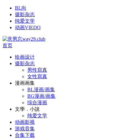
BL向
摄影杂志
纯爱文学
动画VIEDO
首页
绘画设计
摄影杂志
男性寫真
女性寫真
漫画画集
BL漫画/画集
BG漫画/画集
综合漫画
文學．小說
纯爱文学
动画影视
游戏音集
合集下载