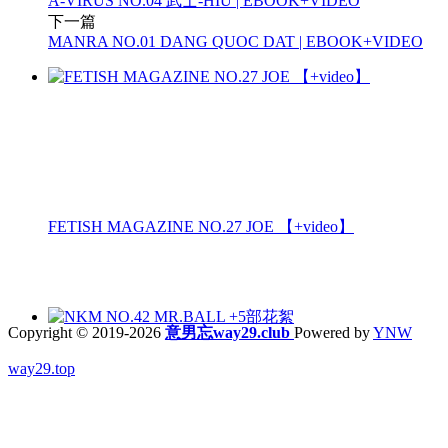
A-VIRUS NO.04 武士-HIU | EBOOK+VIDEO
下一篇
MANRA NO.01 DANG QUOC DAT | EBOOK+VIDEO
FETISH MAGAZINE NO.27 JOE 【+video】
Copyright © 2019-2026
意男忘way29.club
Powered by
YNW
way29.top