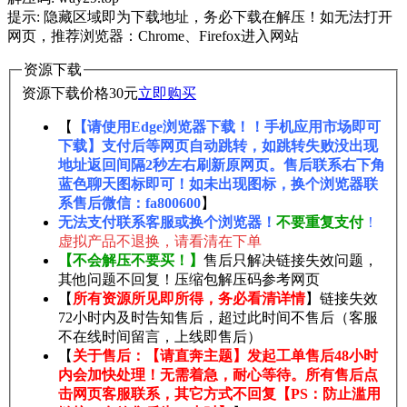
提示: 隐藏区域即为下载地址，务必下载在解压！如无法打开
网页，推荐浏览器：Chrome、Firefox进入网站
资源下载
资源下载价格
30
元
立即购买
【
【请使用Edge浏览器下载！！手机应用市场即可
下载】支付后等网页自动跳转，如跳转失败没出现
地址返回间隔2秒左右刷新原网页。售后联系右下角
蓝色聊天图标即可！如未出现图标，换个浏览器联
系售后微信：fa800600
】
无法支付联系客服或换个浏览器！
不要重复支付
！
虚拟产品不退换，请看清在下单
【不会解压不要买！】
售后只解决链接失效问题，
其他问题不回复！压缩包解压码参考网页
【
所有资源所见即所得，务必看清详情
】链接失效
72小时内及时告知售后，超过此时间不售后（客服
不在线时间留言，上线即售后）
【
关于售后：【请直奔主题】发起工单售后48小时
内会加快处理！无需着急，耐心等待。所有售后点
击网页客服联系，其它方式不回复【PS：防止滥用