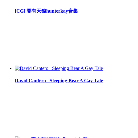
[CG] 夏有天狼hunterkay合集
David Cantero _Sleeping Bear A Gay Tale