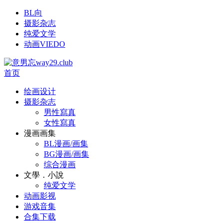
BL向
摄影杂志
纯爱文学
动画VIEDO
首页
绘画设计
摄影杂志
男性寫真
女性寫真
漫画画集
BL漫画/画集
BG漫画/画集
综合漫画
文學．小說
纯爱文学
动画影视
游戏音集
合集下载