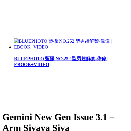
BLUEPHOTO 藍攝 NO.252 型男超解禁-偉偉 |
EBOOK+VIDEO
Gemini New Gen Issue 3.1 –
Arm Sivaya Siva