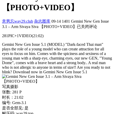
【PHOTO+VIDEO】
意男忘way29.club
杂志图库
09-14
1401
Gemini New Gen Issue
3.1 – Arm Sivaya Siva 【PHOTO+VIDEO】
已关闭评论
281PIC+1VIDEO(21:02)
Gemini New Gen Issue 5.1 (MODEL) "Dark-faced Thai man"
plays the role of a young model who can create attraction for all
eyes to focus on him. Comes with the spiciness and sexiness of a
young man with a sharp eye, charming eyes, our new GEN, "Young
Dome", comes with a brave heart and a strong body.. A real man
who is not allergic to anyone in terms of size!! Are you ready to not
blink? Download now in Gemini New Gen Issue 5.1
写真摄影
张数: 281 P
时长：21:02
编号: Gem-3.1
是否全部见: 是
解压码: way29.top