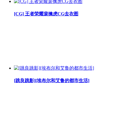
[CG] 王者荣耀裴擒虎CG去衣图
[跳良跳影][埃布尔和艾鲁的都市生活]