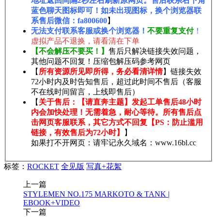
地址返回间隔2秒左右刷新原网页。售后联系右下角
蓝色聊天图标即可！如未出现图标，换个浏览器联
系售后微信：fa800600
】
无法支付联系客服或换个浏览器！
不要重复支付
！
虚拟产品不退换，请看清在下单
【不会解压不要买！】
售后只解决链接失效问题，
其他问题不回复！压缩包解压码参考网页
【
所有资源所见即所得，务必看清详情
】链接失效
72小时内及时告知售后，超过此时间不售后（客服
不在线时间留言，上线即售后）
【
关于售后：【请直奔主题】发起工单售后48小时
内会加快处理！无需着急，耐心等待。所有售后点
击网页客服联系，其它方式不回复【PS：防止滥用
链接，有效售后为72小时】
】
如果打不开网页：请牢记永久域名：www.16bl.cc
标签：
ROCKET
全见版
写真+花絮
上一篇
STYLEMEN NO.175 MARKOTO & TANK |
EBOOK+VIDEO
下一篇