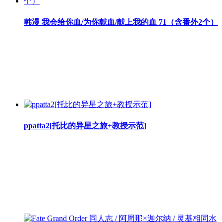
韩漫 我会给你血/为你献血/献上我的血 71（含番外2个）
ppatta2[托比的异星之旅+教授示范]