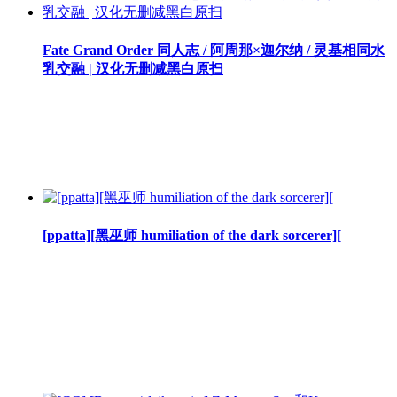
Fate Grand Order 同人志 / 阿周那×迦尔纳 / 灵基相同水
乳交融 | 汉化无删减黑白原扫
[ppatta][黑巫师 humiliation of the dark sorcerer][