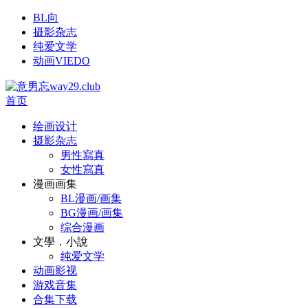
BL向
摄影杂志
纯爱文学
动画VIEDO
首页
绘画设计
摄影杂志
男性寫真
女性寫真
漫画画集
BL漫画/画集
BG漫画/画集
综合漫画
文學．小說
纯爱文学
动画影视
游戏音集
合集下载