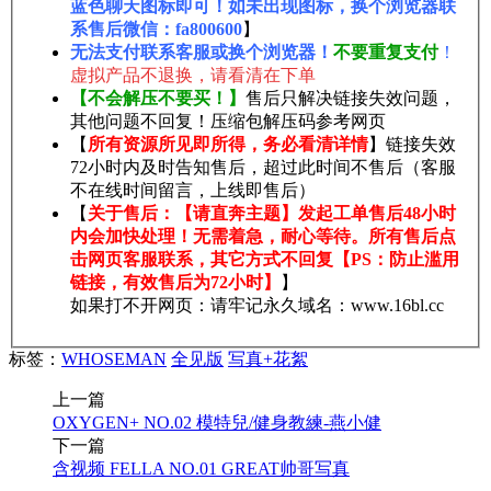
蓝色聊天图标即可！如未出现图标，换个浏览器联
系售后微信：fa800600
】
无法支付联系客服或换个浏览器！
不要重复支付
！
虚拟产品不退换，请看清在下单
【不会解压不要买！】
售后只解决链接失效问题，
其他问题不回复！压缩包解压码参考网页
【
所有资源所见即所得，务必看清详情
】链接失效
72小时内及时告知售后，超过此时间不售后（客服
不在线时间留言，上线即售后）
【
关于售后：【请直奔主题】发起工单售后48小时
内会加快处理！无需着急，耐心等待。所有售后点
击网页客服联系，其它方式不回复【PS：防止滥用
链接，有效售后为72小时】
】
如果打不开网页：请牢记永久域名：www.16bl.cc
标签：
WHOSEMAN
全见版
写真+花絮
上一篇
OXYGEN+ NO.02 模特兒/健身教練-燕小健
下一篇
含视频 FELLA NO.01 GREAT帅哥写真