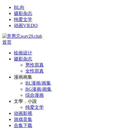
BL向
摄影杂志
纯爱文学
动画VIEDO
首页
绘画设计
摄影杂志
男性寫真
女性寫真
漫画画集
BL漫画/画集
BG漫画/画集
综合漫画
文學．小說
纯爱文学
动画影视
游戏音集
合集下载