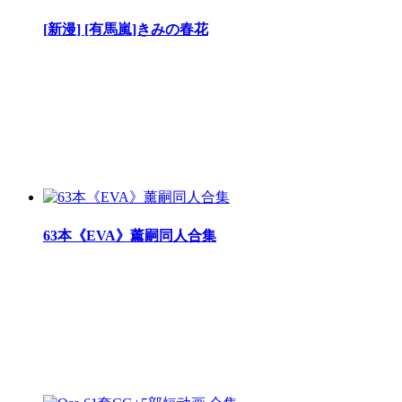
[新漫] [有馬嵐]きみの春花
63本《EVA》薰嗣同人合集