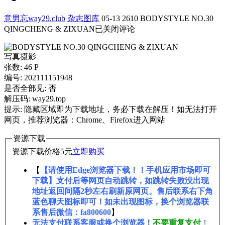
意男忘way29.club
杂志图库
05-13
2610
BODYSTYLE NO.30
QINGCHENG & ZIXUAN
已关闭评论
写真摄影
张数: 46 P
编号: 202111151948
是否全部见: 否
解压码: way29.top
提示: 隐藏区域即为下载地址，务必下载在解压！如无法打开
网页，推荐浏览器：Chrome、Firefox进入网站
资源下载
资源下载价格
5
元
立即购买
【
【请使用Edge浏览器下载！！手机应用市场即可
下载】支付后等网页自动跳转，如跳转失败没出现
地址返回间隔2秒左右刷新原网页。售后联系右下角
蓝色聊天图标即可！如未出现图标，换个浏览器联
系售后微信：fa800600
】
无法支付联系客服或换个浏览器！
不要重复支付
！