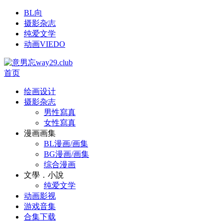
BL向
摄影杂志
纯爱文学
动画VIEDO
首页
绘画设计
摄影杂志
男性寫真
女性寫真
漫画画集
BL漫画/画集
BG漫画/画集
综合漫画
文學．小說
纯爱文学
动画影视
游戏音集
合集下载