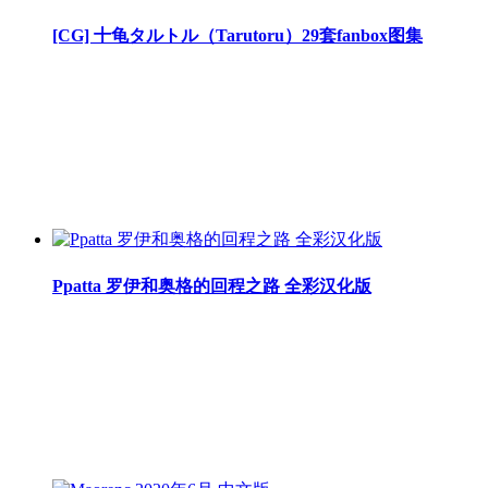
[CG] 十龟タルトル（Tarutoru）29套fanbox图集
Ppatta 罗伊和奥格的回程之路 全彩汉化版