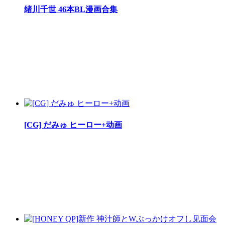
绪川千世 46本BL漫画合集
[CG] だみゅ ヒーロー+动画