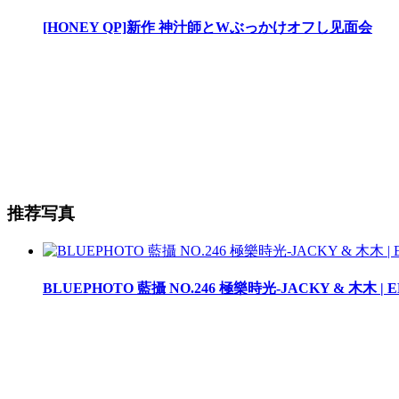
[HONEY QP]新作 神汁師とWぶっかけオフし见面会
推荐写真
BLUEPHOTO 藍攝 NO.246 極樂時光-JACKY & 木木 | 