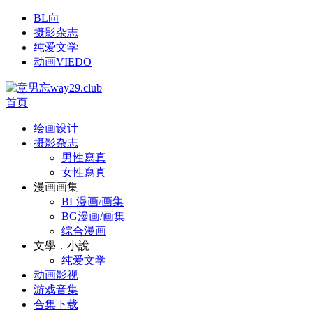
BL向
摄影杂志
纯爱文学
动画VIEDO
首页
绘画设计
摄影杂志
男性寫真
女性寫真
漫画画集
BL漫画/画集
BG漫画/画集
综合漫画
文學．小說
纯爱文学
动画影视
游戏音集
合集下载