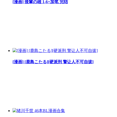
[漫画] 後輩の雄 1-6+加笔 完结
[漫画] [鹿島こたる][硬派刑 警让人不可自拔]