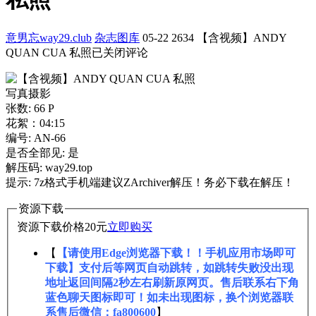
意男忘way29.club
杂志图库
05-22
2634
【含视频】ANDY
QUAN CUA 私照
已关闭评论
写真摄影
张数: 66 P
花絮：04:15
编号: AN-66
是否全部见: 是
解压码: way29.top
提示: 7z格式手机端建议ZArchiver解压！务必下载在解压！
资源下载
资源下载价格
20
元
立即购买
【
【请使用Edge浏览器下载！！手机应用市场即可
下载】支付后等网页自动跳转，如跳转失败没出现
地址返回间隔2秒左右刷新原网页。售后联系右下角
蓝色聊天图标即可！如未出现图标，换个浏览器联
系售后微信：fa800600
】