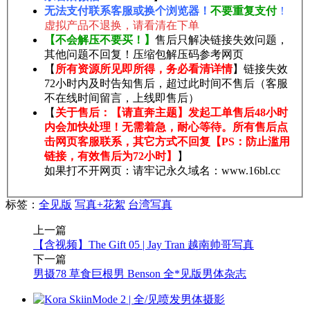
无法支付联系客服或换个浏览器！
不要重复支付
！
虚拟产品不退换，请看清在下单
【不会解压不要买！】
售后只解决链接失效问题，
其他问题不回复！压缩包解压码参考网页
【
所有资源所见即所得，务必看清详情
】链接失效
72小时内及时告知售后，超过此时间不售后（客服
不在线时间留言，上线即售后）
【
关于售后：【请直奔主题】发起工单售后48小时
内会加快处理！无需着急，耐心等待。所有售后点
击网页客服联系，其它方式不回复【PS：防止滥用
链接，有效售后为72小时】
】
如果打不开网页：请牢记永久域名：www.16bl.cc
标签：
全见版
写真+花絮
台湾写真
上一篇
【含视频】The Gift 05 | Jay Tran 越南帅哥写真
下一篇
男摄78 草食巨根男 Benson 全*见版男体杂志