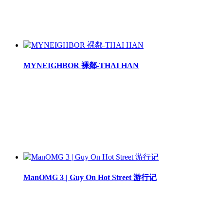
MYNEIGHBOR 裸鄰-THAI HAN
ManOMG 3 | Guy On Hot Street 游行记