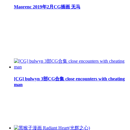
Maorenc 2019年2月CG插画 无马
[CG] bulwyn 3部CG合集 close encounters with cheating
man