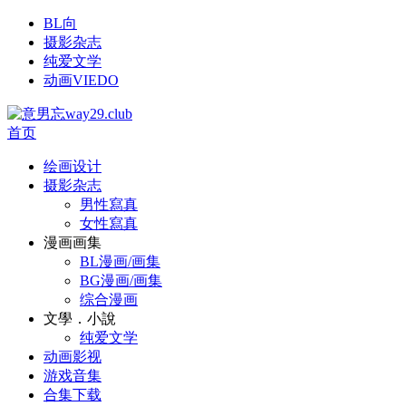
BL向
摄影杂志
纯爱文学
动画VIEDO
首页
绘画设计
摄影杂志
男性寫真
女性寫真
漫画画集
BL漫画/画集
BG漫画/画集
综合漫画
文學．小說
纯爱文学
动画影视
游戏音集
合集下载