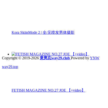
Kora SkiinMode 2 | 全/见喷发男体摄影
Copyright © 2019-2026
意男忘way29.club
Powered by
YNW
way29.top
FETISH MAGAZINE NO.27 JOE 【+video】