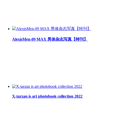
AlexisMen-09 MAX 男体杂志写真【特刊】
X-tarzan is art photobook collection 2022