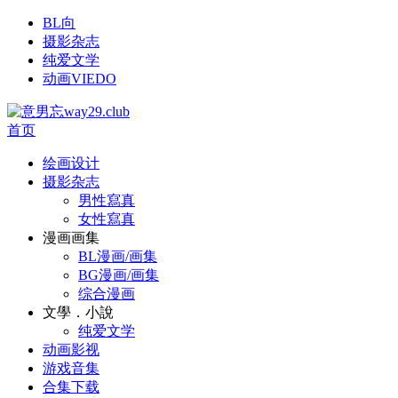
BL向
摄影杂志
纯爱文学
动画VIEDO
首页
绘画设计
摄影杂志
男性寫真
女性寫真
漫画画集
BL漫画/画集
BG漫画/画集
综合漫画
文學．小說
纯爱文学
动画影视
游戏音集
合集下载