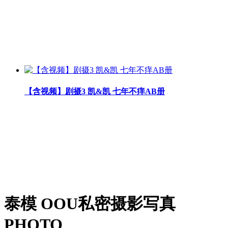
【含视频】剧摄3 凯&凯 七年不痒AB册
泰模 OOU私密摄影写真
PHOTO