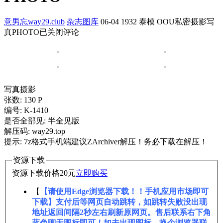
意男忘way29.club
杂志图库
06-04
1932
泰模 OOU私密摄影写
真PHOTO
已关闭评论
写真摄影
张数: 130 P
编号: K-1410
是否全部见: 半全见版
解压码: way29.top
提示: 7z格式手机端建议ZArchiver解压！务必下载在解压！
资源下载
资源下载价格
20
元
立即购买
【
【请使用Edge浏览器下载！！手机应用市场即可
下载】支付后等网页自动跳转，如跳转失败没出现
地址返回间隔2秒左右刷新原网页。售后联系右下角
蓝色聊天图标即可！如未出现图标，换个浏览器联