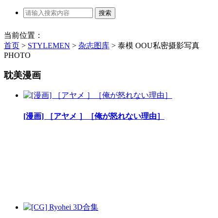
当前位置：
首页
>
STYLEMEN
>
杂志图库
>
泰模 OOU私密摄影写真
PHOTO
耽美漫画
[漫画] ［アヤメ ］［俺が怒れない理由］