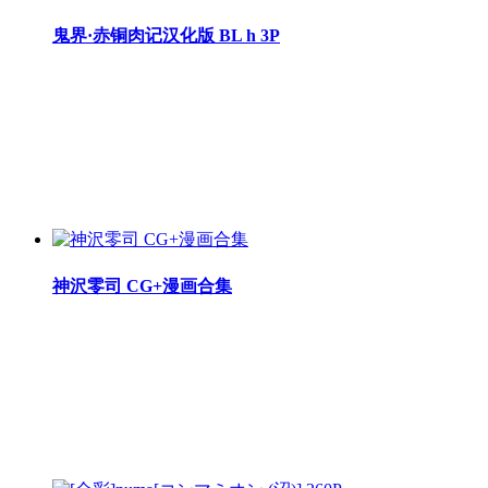
鬼界·赤铜肉记汉化版 BL h 3P
神沢零司 CG+漫画合集