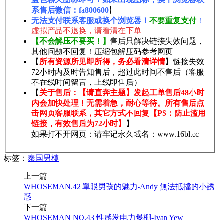
系售后微信：fa800600
】
无法支付联系客服或换个浏览器！
不要重复支付
！
虚拟产品不退换，请看清在下单
【不会解压不要买！】
售后只解决链接失效问题，
其他问题不回复！压缩包解压码参考网页
【
所有资源所见即所得，务必看清详情
】链接失效
72小时内及时告知售后，超过此时间不售后（客服
不在线时间留言，上线即售后）
【
关于售后：【请直奔主题】发起工单售后48小时
内会加快处理！无需着急，耐心等待。所有售后点
击网页客服联系，其它方式不回复【PS：防止滥用
链接，有效售后为72小时】
】
如果打不开网页：请牢记永久域名：www.16bl.cc
标签：
泰国男模
上一篇
WHOSEMAN.42 單眼男孩的魅力-Andy 無法抵擋的小誘
惑
下一篇
WHOSEMAN NO.43 性感发电力爆棚-Ivan Yew