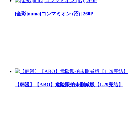
[全彩]numa[コンマミオン (沼)] 260P
【韩漫】【ABO】危险跟拍未删减版【1-29完结】