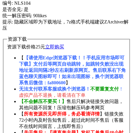
编号: NLS104
是否全见: 是
统一解压密码: 90likes
提示: 隐藏区域即为下载地址，7z格式手机端建议ZArchiver解
压
资源下载
资源下载价格
25
元
立即购买
【
【请使用Edge浏览器下载！！手机应用市场即可
下载】支付后等网页自动跳转，如跳转失败没出现
地址返回间隔2秒左右刷新原网页。售后联系右下角
蓝色聊天图标即可！如未出现图标，换个浏览器联
系售后微信：fa800600
】
无法支付联系客服或换个浏览器！
不要重复支付
！
虚拟产品不退换，请看清在下单
【不会解压不要买！】
售后只解决链接失效问题，
其他问题不回复！压缩包解压码参考网页
【
所有资源所见即所得，务必看清详情
】链接失效
72小时内及时告知售后，超过此时间不售后（客服
不在线时间留言，上线即售后）
【
关于售后：【请直奔主题】发起工单售后48小时