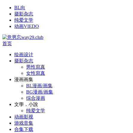
BL向
摄影杂志
纯爱文学
动画VIEDO
首页
绘画设计
摄影杂志
男性寫真
女性寫真
漫画画集
BL漫画/画集
BG漫画/画集
综合漫画
文學．小說
纯爱文学
动画影视
游戏音集
合集下载