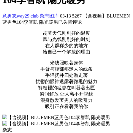
意男忘way29.club
杂志图库
03-13
5267
【含视频】BLUEMEN
蓝男色104李智凯 陽光暖男
已关闭评论
趁著天气刚刚好的温度
风与光线刚刚好的时刻
在人群稀少的的地方
给自己一个解放的理由
光线照映著身体
手臂与腹部那迷人的线条
手轻抚并四处游走著
忧鬱的眼神透露著微熏的魅力
裤档裡的猛兽在叫嚣著出匣
瞬间解放 让人离不开视线
混身散发著男人的吸引力
吸引正在看著我的你
杂志