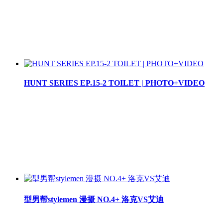
HUNT SERIES EP.15-2 TOILET | PHOTO+VIDEO
型男帮stylemen 漫摄 NO.4+ 洛克VS艾迪