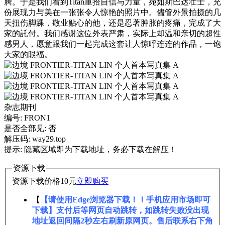
腾。于是我们看到Titan重拾自信与力量，宛如斯巴达壮士，充
份展现力与美在一张张令人惊艳的照片中。儘管外景拍摄的几
天扭伤脚踝，敬业贴心的他，还是忍著肿胀的疼痛，完成了大
家的託付。我们感谢这位外表严肃，实际上却温和亲切的超性
感男人，愿意跟我们一起完成这套让人惊呼连连的作品，一饱
大家的眼福。
杂志期刊
编号: FRON1
是否全部见: 否
解压码: way29.top
提示: 隐藏区域即为下载地址，务必下载在解压！
资源下载
资源下载价格
10
元
立即购买
【
【请使用Edge浏览器下载！！手机应用市场即可
下载】支付后等网页自动跳转，如跳转失败没出现
地址返回间隔2秒左右刷新原网页。售后联系右下角