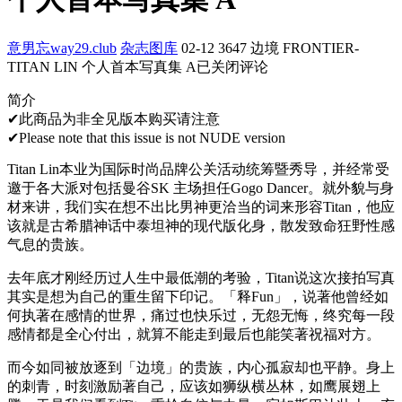
意男忘way29.club
杂志图库
02-12
3647
边境 FRONTIER-
TITAN LIN 个人首本写真集 A
已关闭评论
简介
✔此商品为非全见版本购买请注意
✔Please note that this issue is not NUDE version
Titan Lin本业为国际时尚品牌公关活动统筹暨秀导，并经常受
邀于各大派对包括曼谷SK 主场担任Gogo Dancer。就外貌与身
材来讲，我们实在想不出比男神更洽当的词来形容Titan，他应
该就是古希腊神话中泰坦神的现代版化身，散发致命狂野性感
气息的贵族。
去年底才刚经历过人生中最低潮的考验，Titan说这次接拍写真
其实是想为自己的重生留下印记。「释Fun」，说著他曾经如
何执著在感情的世界，痛过也快乐过，无怨无悔，终究每一段
感情都是全心付出，就算不能走到最后也能笑著祝福对方。
而今如同被放逐到「边境」的贵族，内心孤寂却也平静。身上
的刺青，时刻激励著自己，应该如狮纵横丛林，如鹰展翅上