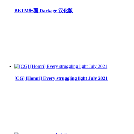
BETM杯面 Darkage 汉化版
[CG] [Homri] Every struggling light July 2021