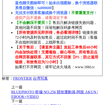
蓝色聊天图标即可！如未出现图标，换个浏览器联
系售后微信：fa800600
】
无法支付联系客服或换个浏览器！
不要重复支付
！
虚拟产品不退换，请看清在下单
【不会解压不要买！】
售后只解决链接失效问题，
其他问题不回复！压缩包解压码参考网页
【
所有资源所见即所得，务必看清详情
】链接失效
72小时内及时告知售后，超过此时间不售后（客服
不在线时间留言，上线即售后）
【
关于售后：【请直奔主题】发起工单售后48小时
内会加快处理！无需着急，耐心等待。所有售后点
击网页客服联系，其它方式不回复【PS：防止滥用
链接，有效售后为72小时】
】
如果打不开网页：请牢记永久域名：www.16bl.cc
标签：
FRONTIER
台湾写真
上一篇
BLUEPHOTO 藍攝 NO.256 競技運動員-阿崑 AKUN |
EBOOK+VIDEO
下一篇