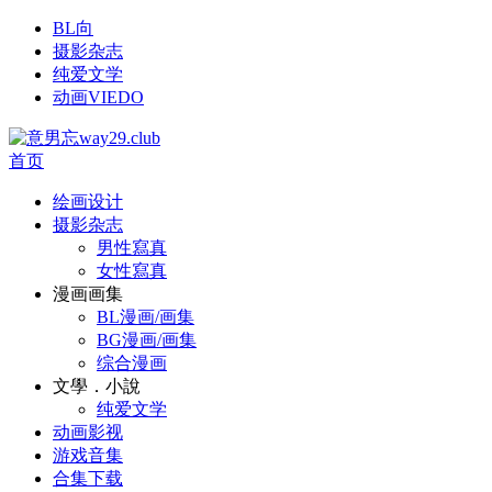
BL向
摄影杂志
纯爱文学
动画VIEDO
首页
绘画设计
摄影杂志
男性寫真
女性寫真
漫画画集
BL漫画/画集
BG漫画/画集
综合漫画
文學．小說
纯爱文学
动画影视
游戏音集
合集下载