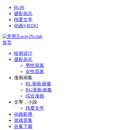
BL向
摄影杂志
纯爱文学
动画VIEDO
首页
绘画设计
摄影杂志
男性寫真
女性寫真
漫画画集
BL漫画/画集
BG漫画/画集
综合漫画
文學．小說
纯爱文学
动画影视
游戏音集
合集下载