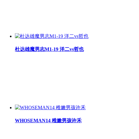
杜达雄魔男志M1-19 洋二vs哲也
WHOSEMAN14 稚嫩男孩许禾