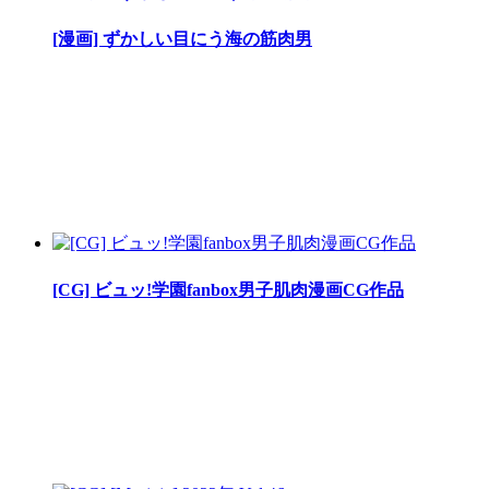
[漫画] ずかしい目にう海の筋肉男
[CG] ビュッ!学園fanbox男子肌肉漫画CG作品