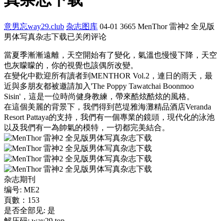
意男忘way29.club
杂志图库
04-01
3665
MenThor 雷神2 全见版
男体写真杂志下载
已关闭评论
當夏季漸漸遠離，天空開始有了變化，氣溫也慢慢下降，天空
也灰矇矇的，你的視覺也該偶所改變。
在變化中歡迎所有讀者到MENTHOR Vol.2，連日的雨天，最
近與多朋友都被邀請加入'The Poppy Tawatchai Boonmoo
Sisin'，這是一位時尚健身教練，帶來酷炫酷炫的風格。
在這個美麗的背景下，我們得到芭堤雅海灘精品酒店Veranda
Resort Pattaya的支持，我們有一個專業的鏡頭，現代化的泳池
以及我們有一為帥氣的模特，一切都完美結合。
杂志期刊
编号: ME2
頁數：153
是否全部见: 是
解压码: way29.top