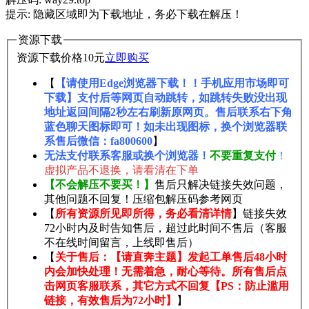
提示: 隐藏区域即为下载地址，务必下载在解压！
资源下载
资源下载价格
10
元
立即购买
【
【请使用Edge浏览器下载！！手机应用市场即可
下载】支付后等网页自动跳转，如跳转失败没出现
地址返回间隔2秒左右刷新原网页。售后联系右下角
蓝色聊天图标即可！如未出现图标，换个浏览器联
系售后微信：fa800600
】
无法支付联系客服或换个浏览器！
不要重复支付
！
虚拟产品不退换，请看清在下单
【不会解压不要买！】
售后只解决链接失效问题，
其他问题不回复！压缩包解压码参考网页
【
所有资源所见即所得，务必看清详情
】链接失效
72小时内及时告知售后，超过此时间不售后（客服
不在线时间留言，上线即售后）
【
关于售后：【请直奔主题】发起工单售后48小时
内会加快处理！无需着急，耐心等待。所有售后点
击网页客服联系，其它方式不回复【PS：防止滥用
链接，有效售后为72小时】
】