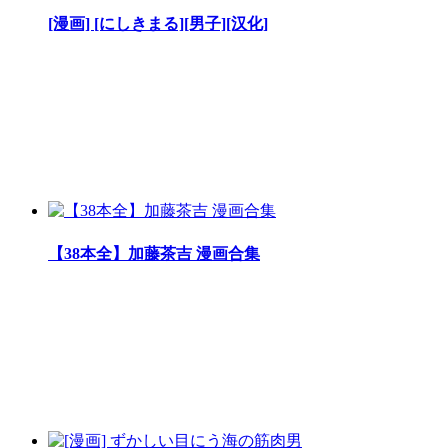
[漫画] [にしきまる][男子][汉化]
【38本全】加藤茶吉 漫画合集