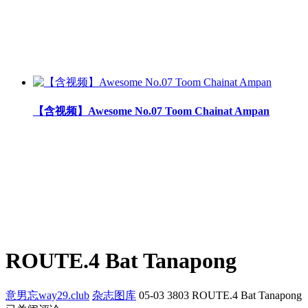
【含视频】Awesome No.07 Toom Chainat Ampan
ROUTE.4 Bat Tanapong
意男忘way29.club
杂志图库
05-03
3803
ROUTE.4 Bat Tanapong