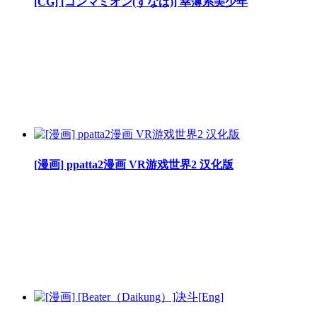
[CG] [コンマミオン(すなば)] 幸薄系美少年
[漫画] ppatta2漫画 VR游戏世界2 汉化版