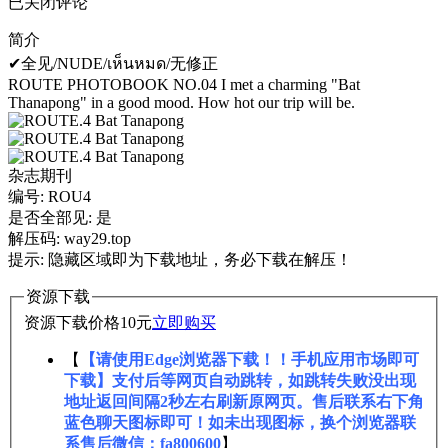
已关闭评论
简介
✔全见/NUDE/เห็นหมด/无修正
ROUTE PHOTOBOOK NO.04 I met a charming "Bat
Thanapong" in a good mood. How hot our trip will be.
杂志期刊
编号: ROU4
是否全部见: 是
解压码: way29.top
提示: 隐藏区域即为下载地址，务必下载在解压！
资源下载
资源下载价格
10
元
立即购买
【
【请使用Edge浏览器下载！！手机应用市场即可
下载】支付后等网页自动跳转，如跳转失败没出现
地址返回间隔2秒左右刷新原网页。售后联系右下角
蓝色聊天图标即可！如未出现图标，换个浏览器联
系售后微信：fa800600
】