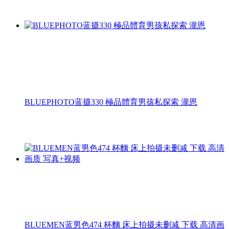
BLUEPHOTO蓝摄330 極品體育男孩私探索 瀧恩
BLUEMEN蓝男色474 杯麵 床上拍摄未删减 下载 高清画