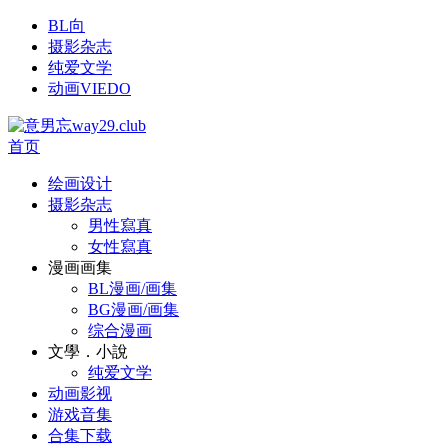
BL向
摄影杂志
纯爱文学
动画VIEDO
首页
绘画设计
摄影杂志
男性寫真
女性寫真
漫画画集
BL漫画/画集
BG漫画/画集
综合漫画
文學．小說
纯爱文学
动画影视
游戏音集
合集下载